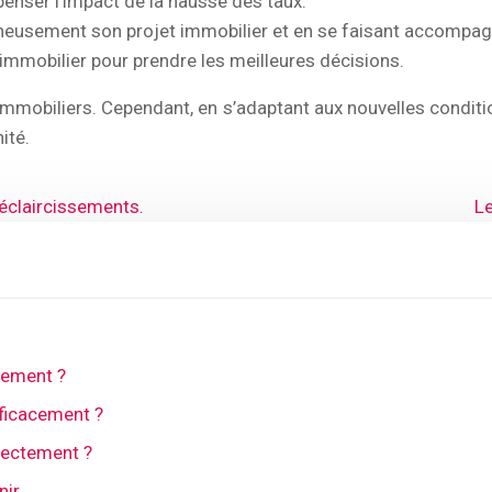
enser l’impact de la hausse des taux.
neusement son projet immobilier et en se faisant accompagn
 immobilier pour prendre les meilleures décisions.
 immobiliers. Cependant, en s’adaptant aux nouvelles conditi
ité.
 éclaircissements.
Le
lement ?
fficacement ?
rrectement ?
nir