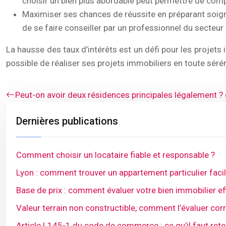
choisir un bien plus abordable peut permettre de comp
Maximiser ses chances de réussite en préparant soig
de se faire conseiller par un professionnel du secteur
La hausse des taux d’intérêts est un défi pour les projets
possible de réaliser ses projets immobiliers en toute sérén
Peut-on avoir deux résidences principales légalement ?
Dernières publications
Comment choisir un locataire fiable et responsable ?
Lyon : comment trouver un appartement particulier faci
Base de prix : comment évaluer votre bien immobilier e
Valeur terrain non constructible, comment l’évaluer co
Article L145-1 du code de commerce : ce qu’il faut rete