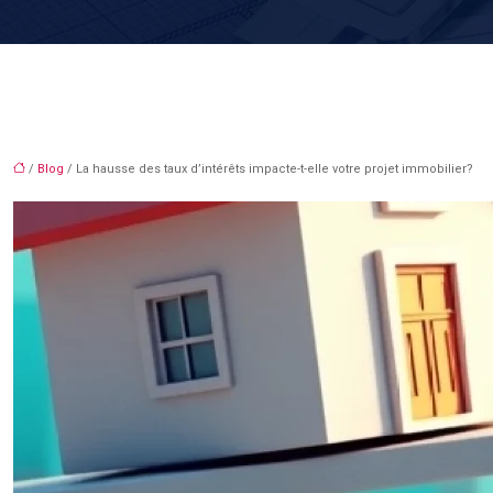
/
Blog
/ La hausse des taux d’intérêts impacte-t-elle votre projet immobilier?